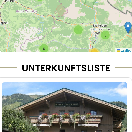
2
5
6
Leaflet
12
UNTERKUNFTSLISTE